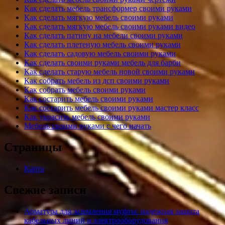
Как сделать мебель трансформер своими руками
Как сделать мягкую мебель своими руками
Как сделать мягкую мебель своими руками видео
Как сделать патину на мебели своими руками
Как сделать плетеную мебель своими руками
Как сделать садовую мебель своими руками
Как сделать своими руками мебель для барби
Как сделать старую мебель новой своими руками
Как собрать мебель из дсп своими руками
Как собрать мебель своими руками
Как состарить мебель своими руками
Как состарить мебель своими руками мастер класс
Как украсить мебель своими руками
Мебель своими руками с чего начать
Страницы
Карта
Свежие записи
Арматура для заземления муфты: надежная защита
кабельных линий и электрооборудования