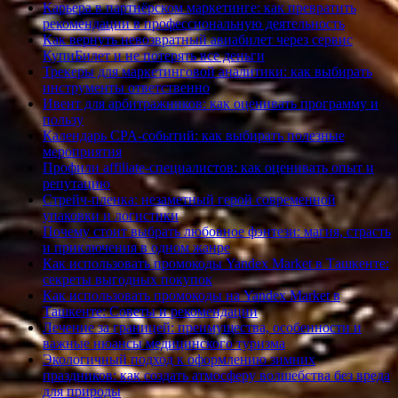
Карьера в партнёрском маркетинге: как превратить
рекомендации в профессиональную деятельность
Как вернуть невозвратный авиабилет через сервис
КупиБилет и не потерять все деньги
Трекеры для маркетинговой аналитики: как выбирать
инструменты ответственно
Ивент для арбитражников: как оценивать программу и
пользу
Календарь CPA-событий: как выбирать полезные
мероприятия
Профили affiliate-специалистов: как оценивать опыт и
репутацию
Стрейч-пленка: незаметный герой современной
упаковки и логистики
Почему стоит выбрать любовное фэнтези: магия, страсть
и приключения в одном жанре
Как использовать промокоды Yandex Market в Ташкенте:
секреты выгодных покупок
Как использовать промокоды на Yandex Market в
Ташкенте: Советы и рекомендации
Лечение за границей: преимущества, особенности и
важные нюансы медицинского туризма
Экологичный подход к оформлению зимних
праздников: как создать атмосферу волшебства без вреда
для природы