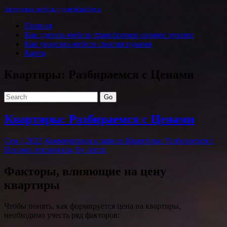
Авторская мебель ручной работы
Главная
Как сделать мебель трансформер своими руками
Как украсить мебель своими руками
Карта
Квартиры: Разбираемся с Ценами
Go
Квартиры: Разбираемся с Ценами
Сен 1,2023
Комментарии
к записи Квартиры: Разбираемся с
Ценами
отключены
By admin
Факторы, влияющие на цену
квартиры
Чтобы понять, как формируется цена на квартиры,
необходимо учесть ряд факторов: