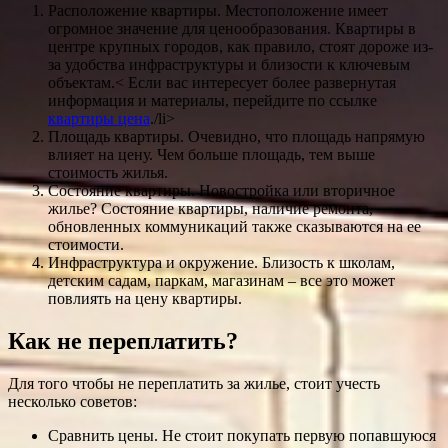
Расположение квартиры. Местоположение имеет
огромное значение для ценообразования. Квартиры в
центре крупных городов, как правило, стоят дороже из-
за удобства инфраструктуры и близости к ключевым
объектам.< Если вас интересует более развернутая
информация и материалы, перейдите по ссылке
квартиры цена
./li>
Площадь квартиры. Очевидно, что площадь напрямую
влияет на цену. Чем больше площадь, тем выше
стоимость жилья.
Состояние квартиры. Новостройка или вторичное
жилье? Состояние квартиры, наличие ремонта,
обновленных коммуникаций также сказываются на ее
стоимости.
Инфраструктура и окружение. Близость к школам,
детским садам, паркам, магазинам – все это может
повлиять на цену квартиры.
Как не переплатить?
Для того чтобы не переплатить за жилье, стоит учесть
несколько советов:
Сравнить цены. Не стоит покупать первую попавшуюся