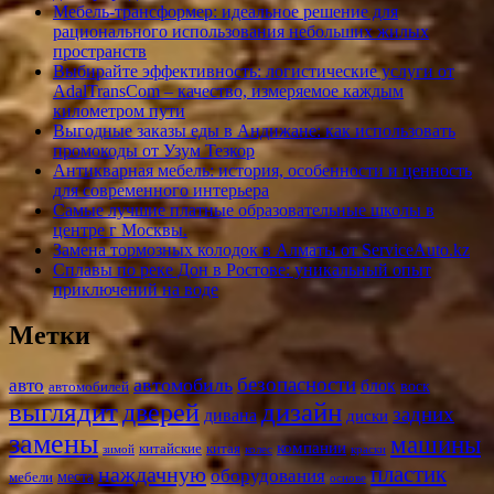
Мебель-трансформер: идеальное решение для
рационального использования небольших жилых
пространств
Выбирайте эффективность: логистические услуги от
AdalTransCom – качество, измеряемое каждым
километром пути
Выгодные заказы еды в Андижане: как использовать
промокоды от Узум Тезкор
Антикварная мебель: история, особенности и ценность
для современного интерьера
Самые лучшие платные образовательные школы в
центре г Москвы.
Замена тормозных колодок в Алматы от ServiceAuto.kz
Сплавы по реке Дон в Ростове: уникальный опыт
приключений на воде
Метки
безопасности
автомобиль
авто
блок
воск
автомобилей
выглядит
дверей
дизайн
задних
дивана
диски
замены
машины
компании
китайские
китая
зимой
колес
краски
пластик
наждачную
оборудования
места
мебели
основе