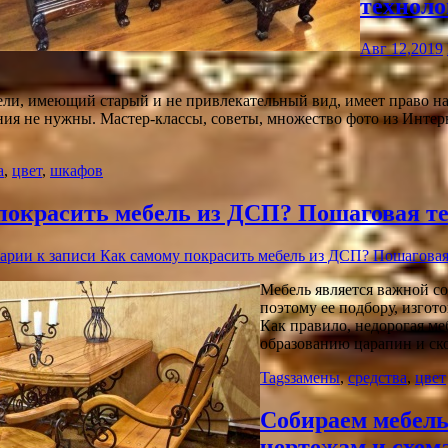
техноло
Авг 12,2019
ли, имеющий старый и не привлекательный вид, имеет право на
ния не нужны. Мастер-классы, советы, множество фото из Интер
а
,
цвет
,
шкафов
покрасить мебель из ДСП? Пошаговая т
арии
к записи Как самому покрасить мебель из ДСП? Пошаговая
Мебель является важной с
поэтому ее подбору, изгот
Как правило, недорогая ме
образованию царапин и ско
Tags
замены
,
средства
,
цвет
Собираем мебель
чертежам и схем