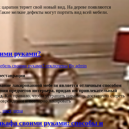
 царапин теряет свой новый вид. На дереве появляются
акие мелкие дефекты могут портить вид всей мебели.
оими руками?
мебель своими руками?
отключены
By admin
еставрации
вание лакированной мебели является отличным способом
ения предметов интерьера, придав им привлекательный
д.
Как правило, чтобы устранить царапину, достаточно стереть
 повреждения и повторно лакировать
а
,
цвет
,
цена
кафа своими руками: способы и