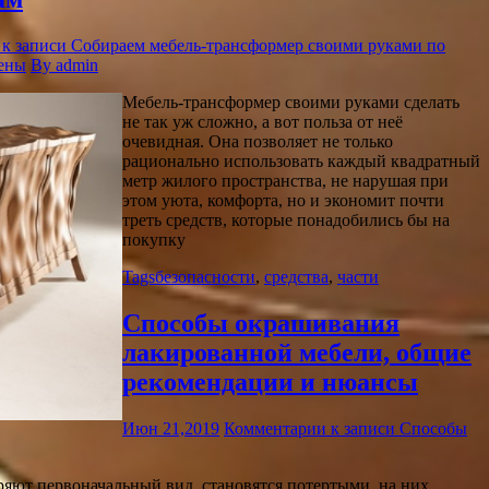
к записи Собираем мебель-трансформер своими руками по
ены
By admin
Мебель-трансформер своими руками сделать
не так уж сложно, а вот польза от неё
очевидная. Она позволяет не только
рационально использовать каждый квадратный
метр жилого пространства, не нарушая при
этом уюта, комфорта, но и экономит почти
треть средств, которые понадобились бы на
покупку
Tags
безопасности
,
средства
,
части
Способы окрашивания
лакированной мебели, общие
рекомендации и нюансы
Июн 21,2019
Комментарии
к записи Способы
яют первоначальный вид, становятся потертыми, на них