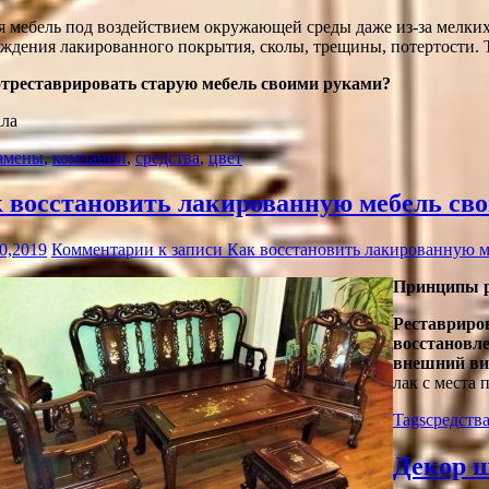
 мебель под воздействием окружающей среды даже из-за мелких
ждения лакированного покрытия, сколы, трещины, потертости. Т
отреставрировать старую мебель своими руками?
ла
амены
,
компании
,
средства
,
цвет
 восстановить лакированную мебель св
0,2019
Комментарии
к записи Как восстановить лакированную 
Принципы р
Реставриро
восстановл
внешний ви
лак с места
Tags
средств
Декор ш