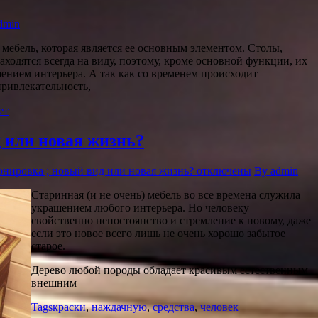
dmin
мебель, которая является ее основным элементом. Столы,
аходятся всегда на виду, поэтому, кроме основной функции, их
нием интерьера. А так как со временем происходит
привлекательность,
ет
 или новая жизнь?
онировка ; новый вид или новая жизнь?
отключены
By admin
Старинная (и не очень) мебель во все времена служила
украшением любого интерьера. Но человеку
свойственно непостоянство и стремление к новому, даже
если это новое всего лишь не очень хорошо забытое
старое.
Дерево любой породы обладает красивым естественным
внешним
Tags
краски
,
наждачную
,
средства
,
человек