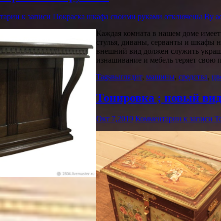
тарии
к записи Покраска шкафа своими руками
отключены
By a
Каждая комната в нашем доме имеет 
стулья, диваны, серванты и шкафы н
внешний вид должен служить украше
изнашивание и мебель теряет свою 
Tags
выглядит
,
машины
,
средства
,
цв
Тонировка ; новый вид
Окт 7,2019
Комментарии
к записи Т