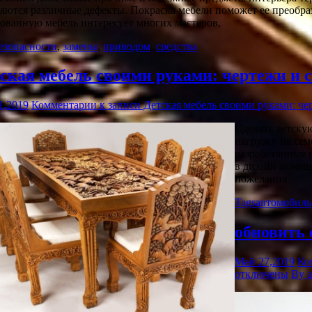
яются различные дефекты. Покраска мебели поможет ее преобраз
ованную мебель интересует многих мастеров,
езопасности
,
замены
,
приводом
,
средства
ская мебель своими руками: чертежи и 
1,2019
Комментарии
к записи Детская мебель своими руками: че
Сделать детску
нагрузку на се
разработанные 
в дизайн помещ
пожелания
Tags
автомобиль
обновить 
Май 27,2019
Ко
отключены
By 