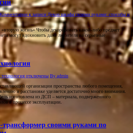
гии
Комментарии
к записи Декор шкафа своими руками: способы и
 «вторую жизнь» Чтобы декорировать какой-либо предмет
нета могут вдохновить даже любителя на серьезные
ехнология
 технология
отключены
By admin
оставляющей организации пространства любого помещения,
овлению и расстановке уделяется достаточно много внимания.
бель изготовлена из ДСП – материала, подверженного
лов в процессе эксплуатации.
-трансформер своими руками по
ам