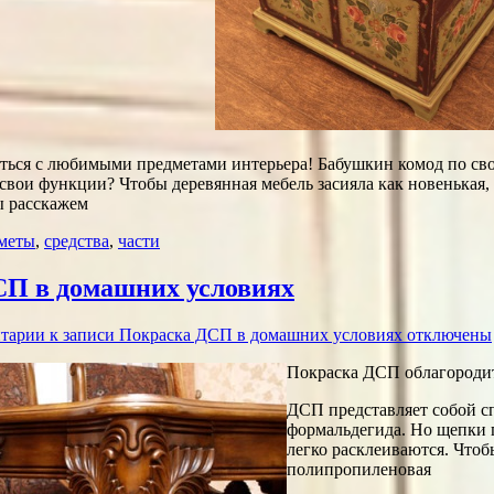
аться с любимыми предметами интерьера! Бабушкин комод по сво
вои функции? Чтобы деревянная мебель засияла как новенькая, с
ы расскажем
меты
,
средства
,
части
П в домашних условиях
тарии
к записи Покраска ДСП в домашних условиях
отключены
Покраска ДСП облагороди
ДСП представляет собой с
формальдегида. Но щепки 
легко расклеиваются. Что
полипропиленовая