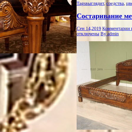
Tags
выглядит
,
средства
,
цв
Состаривание ме
Сен 14,2019
Комментарии
отключены
By admin