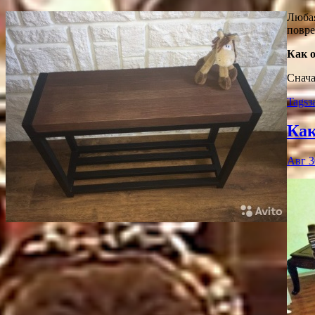
Любая
повре
Как 
Снача
Tags
з
Как
Авг 3