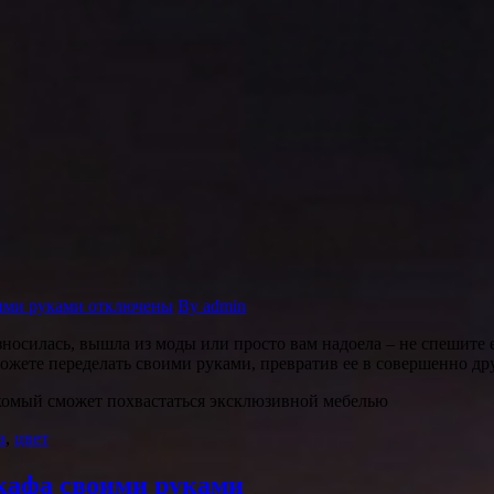
ими руками
отключены
By admin
носилась, вышла из моды или просто вам надоела – не спешите е
можете переделать своими руками, превратив ее в совершенно др
комый сможет похвастаться эксклюзивной мебелью
а
,
цвет
кафа своими руками