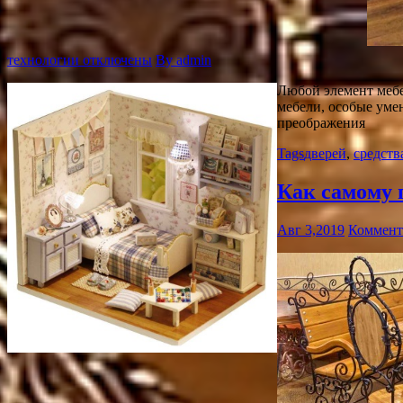
технологии
отключены
By admin
Любой элемент мебе
мебели, особые уме
преображения
Tags
дверей
,
средств
Как самому 
Авг 3,2019
Коммент