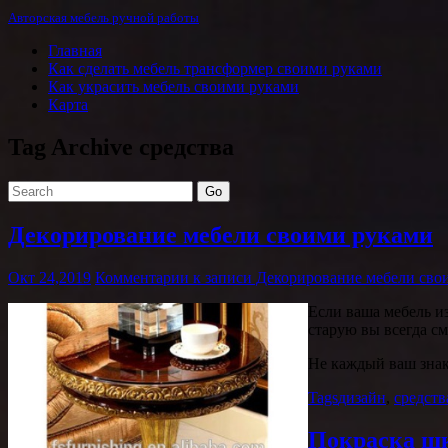
Авторская мебель ручной работы
Главная
Как сделать мебель трансформер своими руками
Как украсить мебель своими руками
Карта
Tag Archive
средства
Go
Декорирование мебели своими руками
Окт 24,2019
Комментарии
к записи Декорирование мебели сво
Если ваша мебель из
старую вы всегда с
Не каждый ваш зна
Tags
дизайн
,
средств
Покраска ш