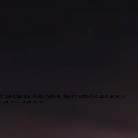
е выкидывать. Новая мебель будет стоить больших денег, а
угую, стильную вещь.