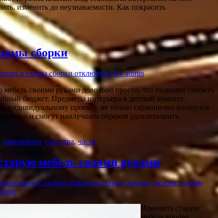
ить, изменить до неузнаваемости. Как покрасить
схемы сборки
ртежи и схемы сборки
отключены
By admin
ю мебель своими руками довольно просто, что позволит снизить
мейный бюджет. Предметы интерьера в детской комнате,
по индивидуальному проекту, не только гармонично впишутся
ения, но и смогут наилучшим образом удовлетворить
,
наждачную
,
средства
,
части
старую мебель своими руками
мментарии
к записи обновить старую мебель своими руками
admin
Изменить старую
мебель вполне