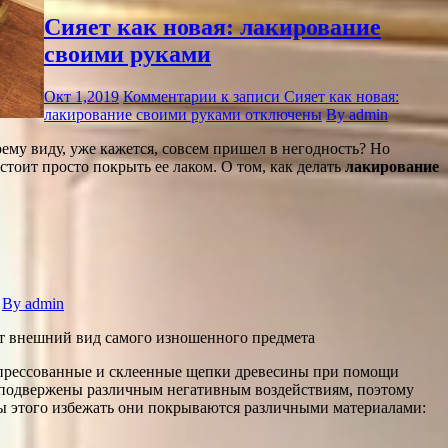
Сияет как новая: лакирование
своими руками
Окт 1,2019
Комментарии
к записи Сияет как новая:
лакирование своими руками
отключены
By admin
ему виду, уже кажется, совсем пришел в негодность? Но
тоит просто покрыть ее лаком. О том, как делать
лакирование
By admin
т внешний вид самого изношенного предмета
прессованные и склеенные щепки древесины при помощи
подвержены различным негативным воздействиям, поэтому
бы этого избежать они покрываются различными материалами: