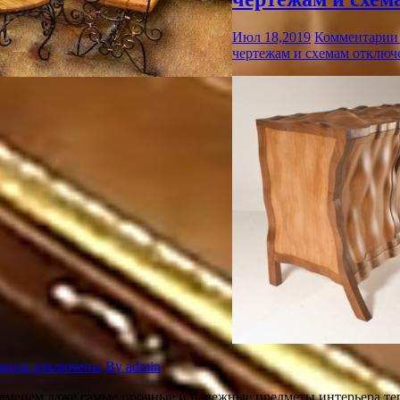
Июл 18,2019
Комментарии
чертежам и схемам
отключ
юансы
отключены
By admin
еменем даже самые прочные и надежные предметы интерьера тер