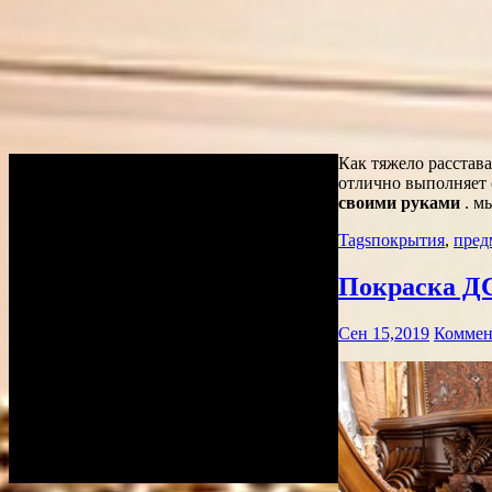
Как тяжело расстав
отлично выполняет с
своими руками
. м
Tags
покрытия
,
пред
Покраска ДС
Сен 15,2019
Коммен